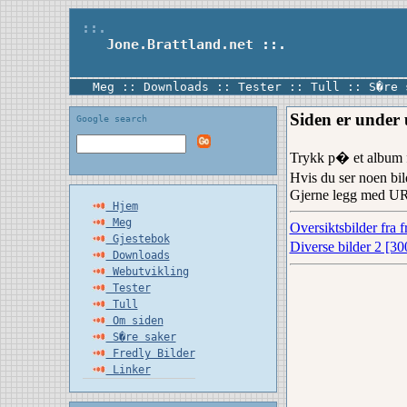
::.
Jone.Brattland.net
::.
Meg
::
Downloads
::
Tester
::
Tull
::
S�re 
Siden er under 
Google search
Trykk p� et album f
Hvis du ser noen bil
Gjerne legg med URL(
Hjem
Meg
Oversiktsbilder fra f
Gjestebok
Diverse bilder 2 [30
Downloads
Webutvikling
Tester
Tull
Om siden
S�re saker
Fredly Bilder
Linker