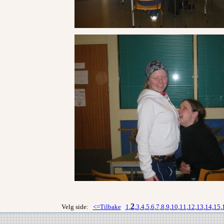
2
Velg side:
<=Tilbake
1
,
,
3
,
4
,
5
,
6
,
7
,
8
,
9
,
10
,
11
,
12
,
13
,
14
,
15
,