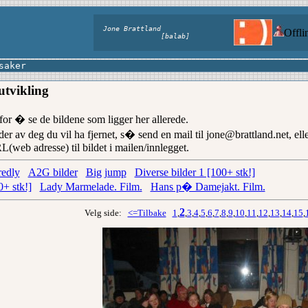
Jone Brattland
Offl
[balab]
saker
utvikling
or � se de bildene som ligger her allerede.
der av deg du vil ha fjernet, s� send en mail til jone@brattland.net, ell
web adresse) til bildet i mailen/innlegget.
redly
A2G bilder
Big jump
Diverse bilder 1 [100+ stk!]
0+ stk!]
Lady Marmelade. Film.
Hans p� Damejakt. Film.
2
Velg side:
<=Tilbake
1
,
,
3
,
4
,
5
,
6
,
7
,
8
,
9
,
10
,
11
,
12
,
13
,
14
,
15
,