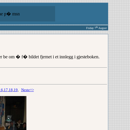
ine p� msn
th
Friday 7
August
er be om � f� bildet fjernet i et innlegg i gjesteboken.
16
,
17
,
18
,
19
,
Neste=>