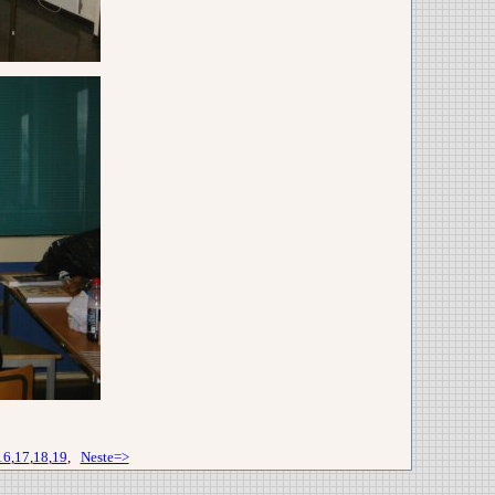
16
,
17
,
18
,
19
,
Neste=>