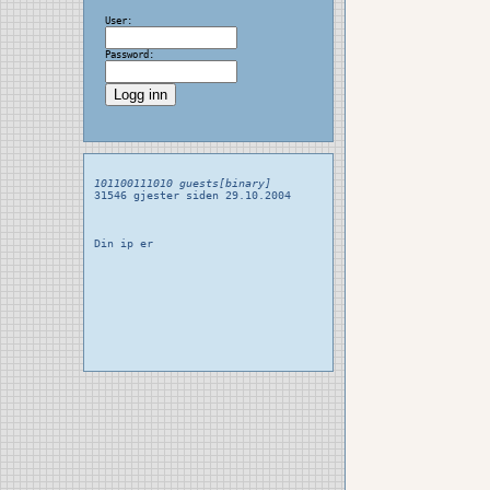
User:
Password:
101100111010 guests[binary]
31546 gjester siden 29.10.2004
Din ip er