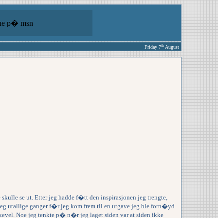
ine p� msn
th
Friday 7
August
kulle se ut. Etter jeg hadde f�tt den inspirasjonen jeg trengte,
jeg utallige ganger f�r jeg kom frem til en utgave jeg ble forn�yd
likevel. Noe jeg tenkte p� n�r jeg laget siden var at siden ikke