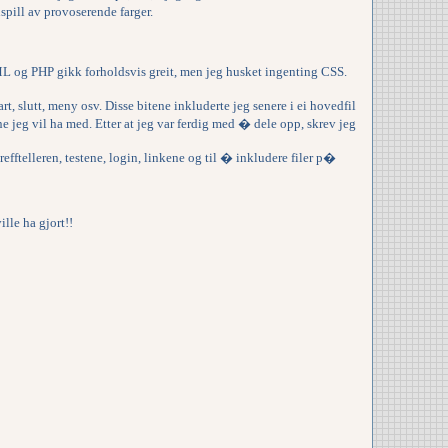
spill av provoserende farger.
ML og PHP gikk forholdsvis greit, men jeg husket ingenting CSS.
rt, slutt, meny osv. Disse bitene inkluderte jeg senere i ei hovedfil
e jeg vil ha med. Etter at jeg var ferdig med � dele opp, skrev jeg
trefftelleren, testene, login, linkene og til � inkludere filer p�
le ha gjort!!