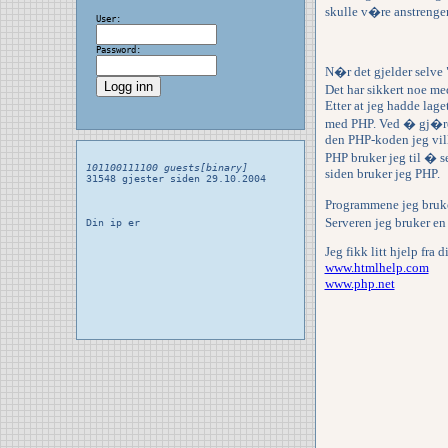
skulle v�re anstrengen
User:
Password:
N�r det gjelder selve 
Det har sikkert noe med
Etter at jeg hadde lage
med PHP. Ved � gj�re de
den PHP-koden jeg vil
PHP bruker jeg til � se
101100111100 guests[binary]
siden bruker jeg PHP.
31548 gjester siden 29.10.2004
Programmene jeg bruker
Serveren jeg bruker en
Din ip er
Jeg fikk litt hjelp fra 
www.htmlhelp.com
www.php.net