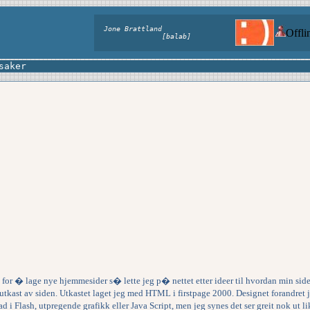
Jone Brattland
Offl
[balab]
saker
or � lage nye hjemmesider s� lette jeg p� nettet etter ideer til hvordan min side s
utkast av siden. Utkastet laget jeg med HTML i firstpage 2000. Designet forandret 
d i Flash, utpregende grafikk eller Java Script, men jeg synes det ser greit nok ut 