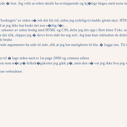
de � lese. Jeg ville at siden skulle ha avslappende og kj�lige farger, med noen in
"kodingen" av siden s� tok det litt tid, siden jeg tydeligvis hadde glemt mye. HT
 at jeg ikke har brukt det noe s�rlig f�r....
t utkastet av siden ferdig med HTML og CSS, delte jeg det opp i flere biter. F.eks. sta
t slik, slipper jeg � skive hver side for seg selv. Jeg kan bare inkludere de delen
le bruke.
nde argumenter fra side til side, slik at jeg har muligheter til bla. � logge inn. Til 
 til � lage siden med er 1st page 2000 og crimson editor.
 en som st�r p� folkeh�gskolen jeg gikk p�, uten den s� vet jeg ikke hva jeg vil
disse websidene: