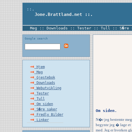
::.
Jone.Brattland.net
::.
Meg
::
Downloads
::
Tester
::
Tull
::
S�re 
Google search
Hjem
Meg
Gjestebok
Downloads
Webutvikling
Tester
Tull
Om siden
S�re saker
Om siden.
Fredly Bilder
N�r jeg bestemte meg f
Linker
begynte jeg � lage et 
med. Jeg er hverken gla