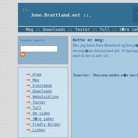
::.
Jo
Jone.Brattland.net
::.
Meg
::
Downloads
::
Tester
::
Tull
::
S�re sa
Dette er meg:
Google search
Hei, jeg heter Jone Brattland og bor p
trives(s�nn delvis) med det. Vi har lan
med til det vi selv vil...
Hjem
Jones lov: Den som smiler n�r noe ha
Meg
Gjestebok
Downloads
Webutvikling
Tester
Tull
Om siden
S�re saker
Fredly Bilder
Linker