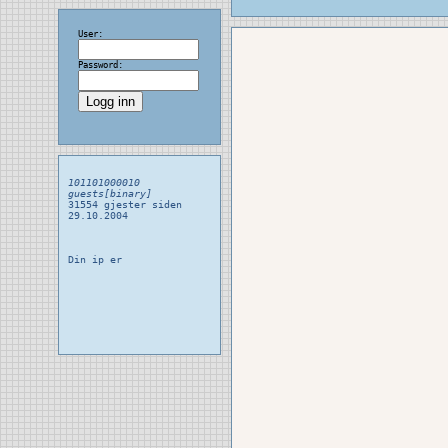
User:
Password:
101101000010
guests[binary]
31554 gjester siden
29.10.2004
Din ip er