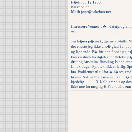
F�dt:
08.12.1986
Nick:
balab
Mail:
jone@cakebox.net
Intresser:
Venner, b�t, data(programme
osv.
Jeg h�rer p� rock, gjerne 70-talls. Me
det eneste jeg ikke er s� glad I er po
og lignende. P� fritiden finner jeg p�
kan visstnok ha d�rlig innflytelse p
dritt og Australia, Brasil og Island er
Linux duger. Pyroteknikk er farlig. Sp
bra. Problemer til til for � l�ses, trad
brytes. Nytt er bra! Gammelt kan v�re
kjedelig. 1+1 = 3. Kald grandis og dov
ikke noe for meg og HiFi er bedre enn