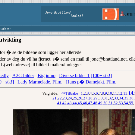
Jone Brattland
Offl
[balab]
saker
utvikling
or � se de bildene som ligger her allerede.
der av deg du vil ha fjernet, s� send en mail til jone@brattland.net, ell
web adresse) til bildet i mailen/innlegget.
redly
A2G bilder
Big jump
Diverse bilder 1 [100+ stk!]
0+ stk!]
Lady Marmelade. Film.
Hans p� Damejakt. Film.
14
Velg side:
<=Tilbake
1
,
2
,
3
,
4
,
5
,
6
,
7
,
8
,
9
,
10
,
11
,
12
,
13
,
,
21
,
22
,
23
,
24
,
25
,
26
,
27
,
28
,
29
,
30
,
31
,
32
,
33
,
34
,
35
,
36
,
41
,
42
,
43
,
44
,
45
,
46
,
47
,
48
,
49
,
50
,
51
,
52
,
53
,
54
,
55