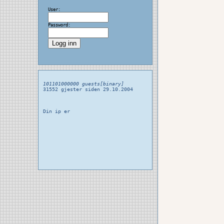
User:
Password:
101101000000 guests[binary]
31552 gjester siden 29.10.2004
Din ip er