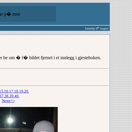
ine p� msn
th
Saturday 8
August
er be om � f� bildet fjernet i et innlegg i gjesteboken.
15
,
16
,
17
,
18
,
19
,
20
,
37
,
38
,
39
,
40
,
,
Neste=>