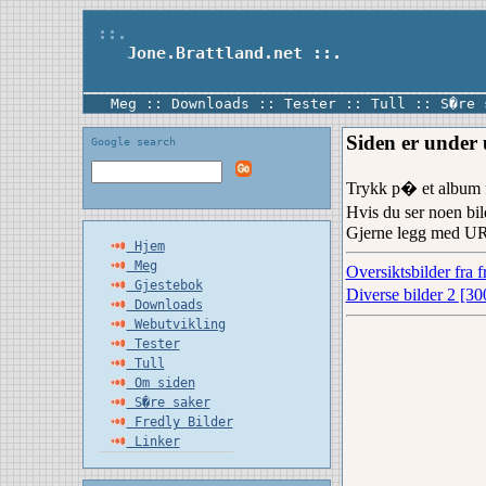
::.
Jone.Brattland.net
::.
Meg
::
Downloads
::
Tester
::
Tull
::
S�re 
Siden er under 
Google search
Trykk p� et album f
Hvis du ser noen bil
Gjerne legg med URL(
Hjem
Meg
Oversiktsbilder fra f
Gjestebok
Diverse bilder 2 [30
Downloads
Webutvikling
Tester
Tull
Om siden
S�re saker
Fredly Bilder
Linker