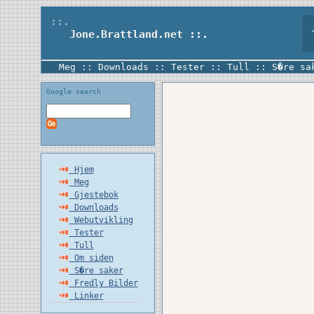
::.
Jo
Jone.Brattland.net
::.
Meg
::
Downloads
::
Tester
::
Tull
::
S�re sa
Google search
Hjem
Meg
Gjestebok
Downloads
Webutvikling
Tester
Tull
Om siden
S�re saker
Fredly Bilder
Linker