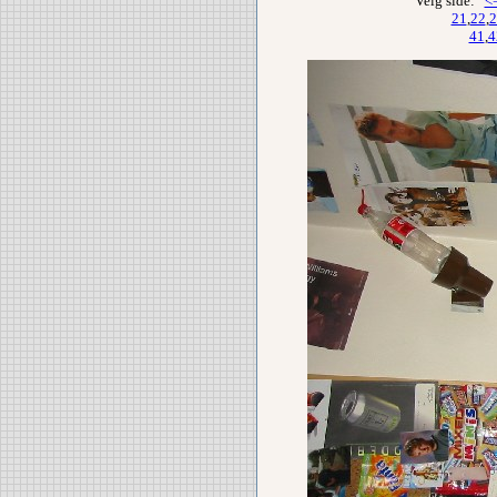
Velg side:
<
21
,
22
,
2
41
,
4