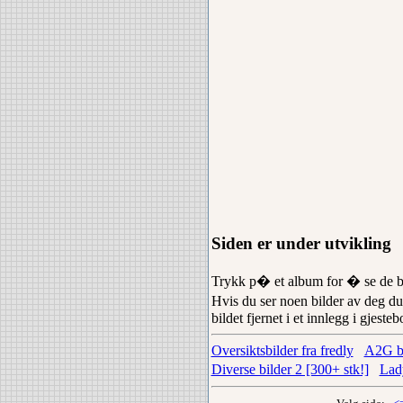
Siden er under utvikling
Trykk p� et album for � se de bi
Hvis du ser noen bilder av deg du
bildet fjernet i et innlegg i gjes
Oversiktsbilder fra fredly
A2G bi
Diverse bilder 2 [300+ stk!]
Lad