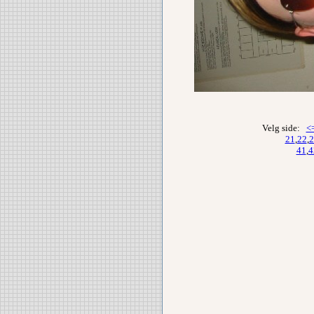
Velg side:
<
21
,
22
,
2
41
,
4