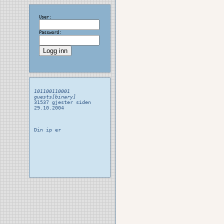
User:
Password:
101100110001
guests[binary]
31537 gjester siden
29.10.2004
Din ip er