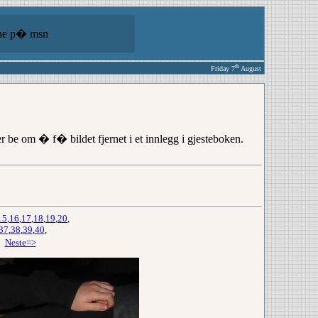
ine p� msn
th
Friday 7
August
er be om � f� bildet fjernet i et innlegg i gjesteboken.
15
,
16
,
17
,
18
,
19
,
20
,
37
,
38
,
39
,
40
,
,
Neste=>