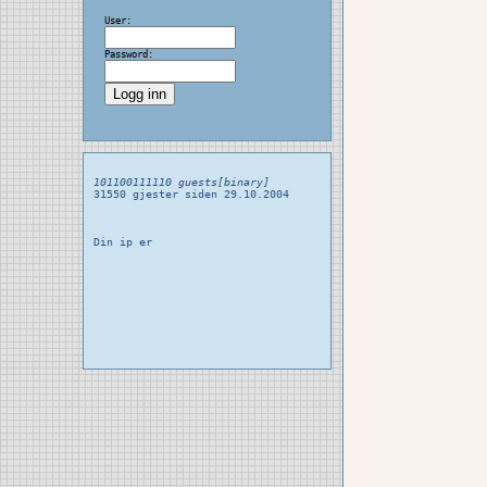
User:
Password:
101100111110 guests[binary]
31550 gjester siden 29.10.2004
Din ip er