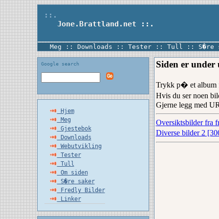
::.
Jone.Brattland.net
::.
Meg
::
Downloads
::
Tester
::
Tull
::
S�re 
Siden er under 
Google search
Trykk p� et album f
Hvis du ser noen bil
Gjerne legg med URL(
Hjem
Meg
Oversiktsbilder fra f
Gjestebok
Diverse bilder 2 [30
Downloads
Webutvikling
Tester
Tull
Om siden
S�re saker
Fredly Bilder
Linker