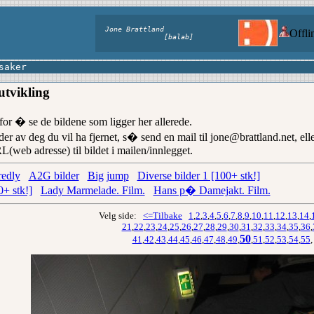
Jone Brattland
Offl
[balab]
saker
utvikling
or � se de bildene som ligger her allerede.
der av deg du vil ha fjernet, s� send en mail til jone@brattland.net, ell
web adresse) til bildet i mailen/innlegget.
redly
A2G bilder
Big jump
Diverse bilder 1 [100+ stk!]
0+ stk!]
Lady Marmelade. Film.
Hans p� Damejakt. Film.
Velg side:
<=Tilbake
1
,
2
,
3
,
4
,
5
,
6
,
7
,
8
,
9
,
10
,
11
,
12
,
13
,
14
,
21
,
22
,
23
,
24
,
25
,
26
,
27
,
28
,
29
,
30
,
31
,
32
,
33
,
34
,
35
,
36
,
50
41
,
42
,
43
,
44
,
45
,
46
,
47
,
48
,
49
,
,
51
,
52
,
53
,
54
,
55