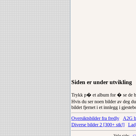
Siden er under utvikling
Trykk p� et album for � se de bi
Hvis du ser noen bilder av deg du
bildet fjernet i et innlegg i gjes
Oversiktsbilder fra fredly
A2G bi
Diverse bilder 2 [300+ stk!]
Lad
Velg side:
<