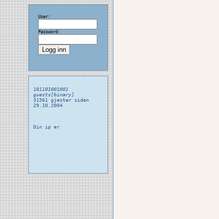
User:
Password:
101101001001
guests[binary]
31561 gjester siden
29.10.2004
Din ip er