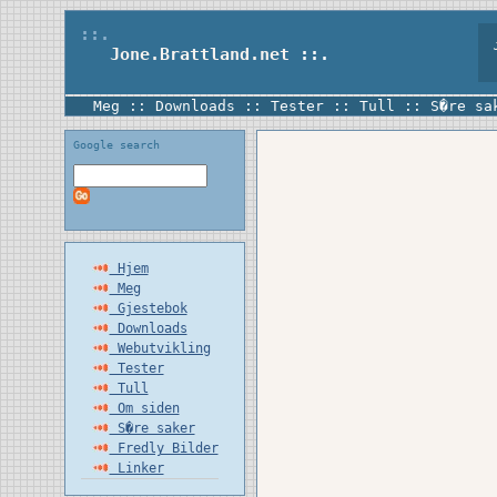
::.
Jo
Jone.Brattland.net
::.
Meg
::
Downloads
::
Tester
::
Tull
::
S�re sa
Google search
Hjem
Meg
Gjestebok
Downloads
Webutvikling
Tester
Tull
Om siden
S�re saker
Fredly Bilder
Linker